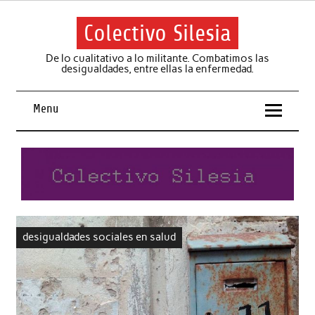
Skip
to
content
Colectivo Silesia
De lo cualitativo a lo militante. Combatimos las
desigualdades, entre ellas la enfermedad.
Menu
desigualdades sociales en salud