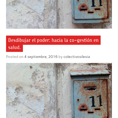
Desdibujar el poder: hacia la co-gestión en
salud.
Posted on
4 septiembre, 2016
by
colectivosilesia