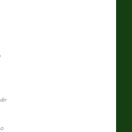
dir
mo