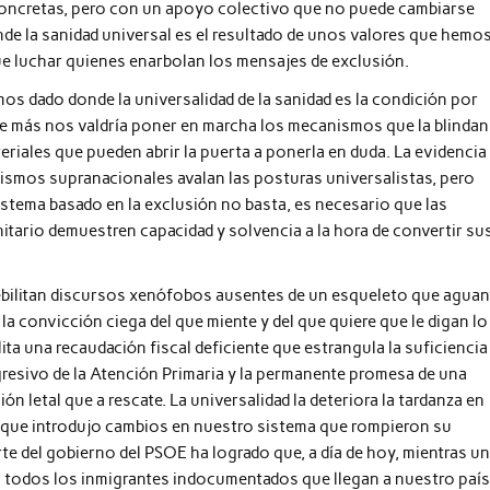
s concretas, pero con un apoyo colectivo que no puede cambiarse
nde la sanidad universal es el resultado de unos valores que hemo
ue luchar quienes enarbolan los mensajes de exclusión.
os dado donde la universalidad de la sanidad es la condición por
e más nos valdría poner en marcha los mecanismos que la blindan
riales que pueden abrir la puerta a ponerla en duda. La evidencia
ismos supranacionales avalan las posturas universalistas, pero
sistema basado en la exclusión no basta, es necesario que las
nitario demuestren capacidad y solvencia a la hora de convertir su
debilitan discursos xenófobos ausentes de un esqueleto que aguan
a convicción ciega del que miente y del que quiere que le digan lo
lita una recaudación fiscal deficiente que estrangula la suficiencia
ogresivo de la Atención Primaria y la permanente promesa de una
n letal que a rescate. La universalidad la deteriora la tardanza en
12, que introdujo cambios en nuestro sistema que rompieron su
te del gobierno del PSOE ha logrado que, a día de hoy, mientras u
a todos los inmigrantes indocumentados que llegan a nuestro país