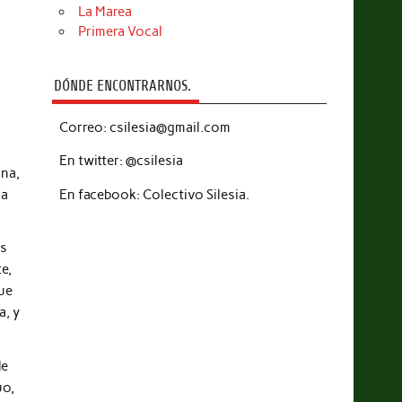
La Marea
Primera Vocal
DÓNDE ENCONTRARNOS.
Correo: csilesia@gmail.com
En twitter: @csilesia
ana,
En facebook: Colectivo Silesia.
la
es
e,
que
a, y
de
uo,