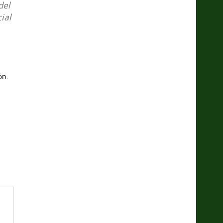
del
ial
ón.