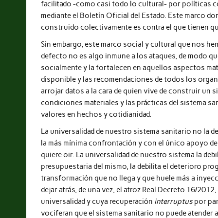
facilitado -como casi todo lo cultural- por política
mediante el Boletín Oficial del Estado. Este marco do
construido colectivamente es contra el que tienen q
Sin embargo, este marco social y cultural que nos hem
defecto no es algo inmune a los ataques, de modo qu
socialmente y la fortalecen en aquellos aspectos mate
disponible y las recomendaciones de todos los organ
arrojar datos a la cara de quien vive de construir un 
condiciones materiales y las prácticas del sistema sa
valores en hechos y cotidianidad.
La universalidad de nuestro sistema sanitario no la 
la más mínima confrontación y con el único apoyo de l
quiere oir. La universalidad de nuestro sistema la debi
presupuestaria del mismo, la debilita el deterioro pr
transformación que no llega y que huele más a inyecció
dejar atrás, de una vez, el atroz Real Decreto 16/20
universalidad y cuya recuperación
interruptus
por par
vociferan que el sistema sanitario no puede atender 