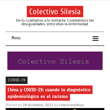
Skip
to
content
Colectivo Silesia
De lo cualitativo a lo militante. Combatimos las
desigualdades, entre ellas la enfermedad.
Menu
COVID-19
China y COVID-19: cuando tu diagnóstico
epidemiológico es el racismo
Posted on
29 diciembre, 2022
by
colectivosilesia