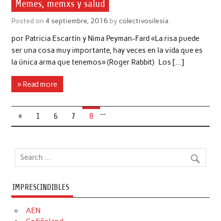
Memes, memxs y salud
Posted on
4 septiembre, 2016
by
colectivosilesia
por Patricia Escartín y Nima Peyman-Fard «La risa puede
ser una cosa muy importante, hay veces en la vida que es
la única arma que tenemos» (Roger Rabbit) Los […]
» Read more
…
«
1
6
7
8
IMPRESCINDIBLES
AEN