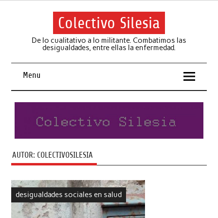
Skip
to
content
Colectivo Silesia
De lo cualitativo a lo militante. Combatimos las
desigualdades, entre ellas la enfermedad.
Menu
AUTOR:
COLECTIVOSILESIA
desigualdades sociales en salud