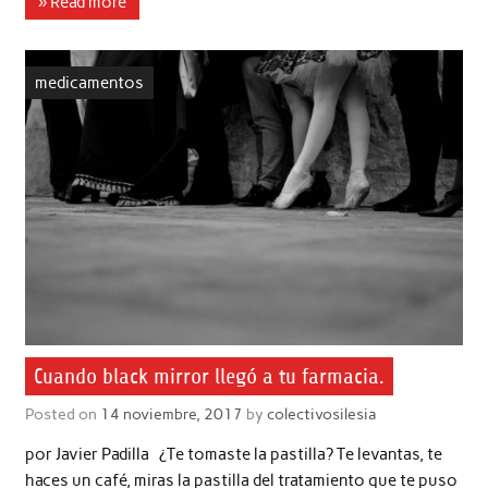
» Read more
medicamentos
Cuando black mirror llegó a tu farmacia.
Posted on
14 noviembre, 2017
by
colectivosilesia
por Javier Padilla ¿Te tomaste la pastilla? Te levantas, te
haces un café, miras la pastilla del tratamiento que te puso