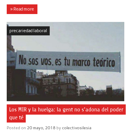
» Read more
precariedad laboral
Los MIR y la huelga: la gent no s’adona del poder
que té
Posted on
20 mayo, 2018
by
colectivosilesia