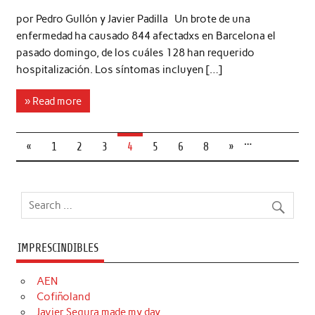
por Pedro Gullón y Javier Padilla Un brote de una
enfermedad ha causado 844 afectadxs en Barcelona el
pasado domingo, de los cuáles 128 han requerido
hospitalización. Los síntomas incluyen […]
» Read more
…
«
1
2
3
4
5
6
8
»
IMPRESCINDIBLES
AEN
Cofiñoland
Javier Segura made my day