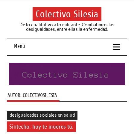
Skip
to
content
Colectivo Silesia
De lo cualitativo a lo militante. Combatimos las
desigualdades, entre ellas la enfermedad.
Menu
AUTOR:
COLECTIVOSILESIA
desigualdades sociales en salud
Sintecho: hoy te mueres tú.